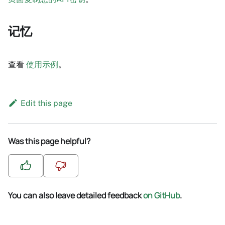
记忆
查看
使用示例
。
Edit this page
Was this page helpful?
You can also leave detailed feedback
on GitHub
.