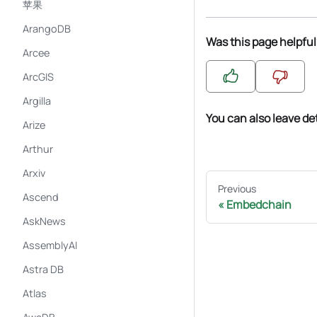
苹果
ArangoDB
Was this page helpful
Arcee
ArcGIS
Argilla
You can also leave de
Arize
Arthur
Arxiv
Previous
Ascend
Embedchain
AskNews
AssemblyAI
Astra DB
Atlas