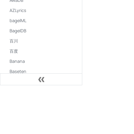
AwaDB
AZLyrics
bagelML
BagelDB
百川
百度
Banana
Baseten
Beam
BeautifulSoup
BibTeX
中文社区
哔哩哔哩
学习社群
Bittensor
GitHub
Blackboard