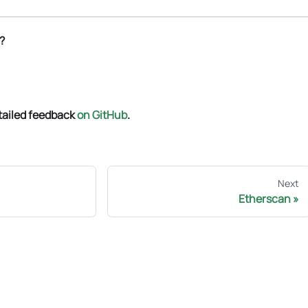
?
tailed feedback
on GitHub
.
Next
Etherscan