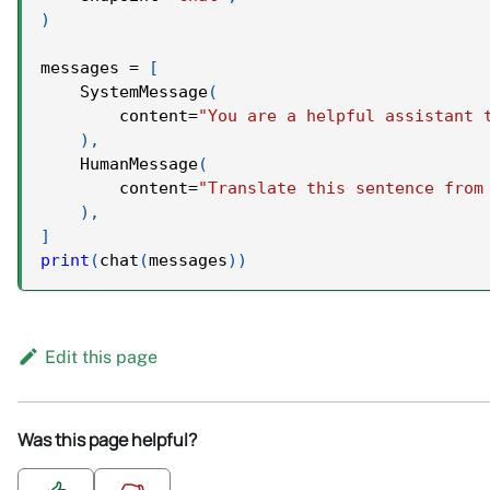
)
messages 
=
[
    SystemMessage
(
        content
=
"You are a helpful assistant 
)
,
    HumanMessage
(
        content
=
"Translate this sentence from
)
,
]
print
(
chat
(
messages
)
)
Edit this page
Was this page helpful?