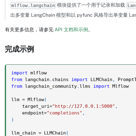
模块提供了一个用于记录和加载
mlflow.langchain
Lan
出多变量 LangChain 模型和以 pyfunc 风格导出单变量 La
有关更多信息，请参见
API 文档和示例
。
完成示例
import
 mlflow
from
 langchain
.
chains 
import
 LLMChain
,
 Prompt
from
 langchain_community
.
llms 
import
 Mlflow
llm 
=
 Mlflow
(
    target_uri
=
"http://127.0.0.1:5000"
,
    endpoint
=
"completions"
,
)
llm_chain 
=
 LLMChain
(