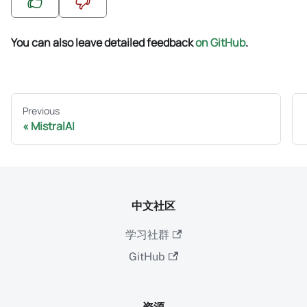
You can also leave detailed feedback
on GitHub
.
Previous
MistralAI
中文社区
学习社群
GitHub