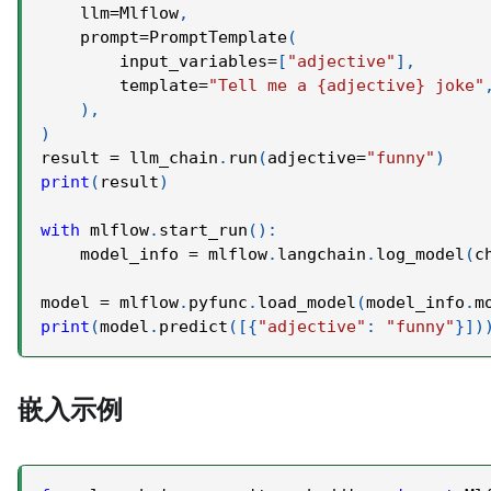
    llm
=
Mlflow
,
    prompt
=
PromptTemplate
(
        input_variables
=
[
"adjective"
]
,
        template
=
"Tell me a {adjective} joke"
)
,
)
result 
=
 llm_chain
.
run
(
adjective
=
"funny"
)
print
(
result
)
with
 mlflow
.
start_run
(
)
:
    model_info 
=
 mlflow
.
langchain
.
log_model
(
c
model 
=
 mlflow
.
pyfunc
.
load_model
(
model_info
.
m
print
(
model
.
predict
(
[
{
"adjective"
:
"funny"
}
]
)
嵌入示例