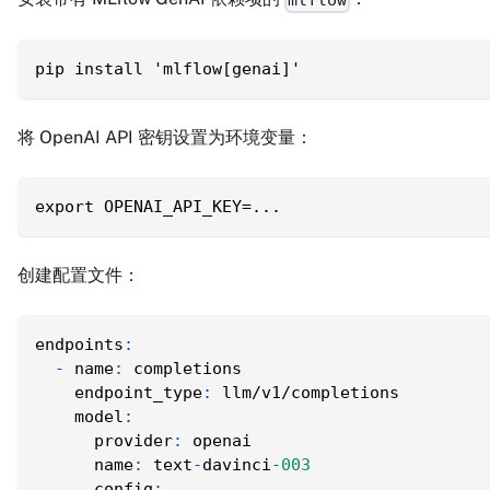
pip install 'mlflow[genai]'
将 OpenAI API 密钥设置为环境变量：
export OPENAI_API_KEY=...
创建配置文件：
endpoints
:
-
name
:
 completions
endpoint_type
:
 llm/v1/completions
model
:
provider
:
 openai
name
:
 text
-
davinci
-
003
config
: