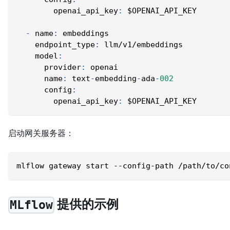
openai_api_key
:
 $OPENAI_API_KEY
-
name
:
 embeddings
endpoint_type
:
 llm/v1/embeddings
model
:
provider
:
 openai
name
:
 text
-
embedding
-
ada
-
002
config
:
openai_api_key
:
 $OPENAI_API_KEY
启动网关服务器：
mlflow gateway start --config-path /path/to/co
提供的示例
MLflow