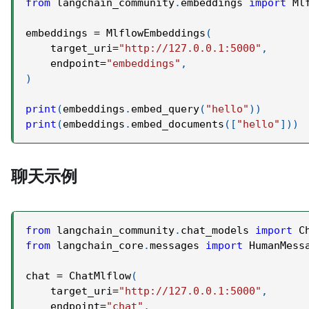
from
 langchain_community
.
embeddings 
import
 Ml
embeddings 
=
 MlflowEmbeddings
(
    target_uri
=
"http://127.0.0.1:5000"
,
    endpoint
=
"embeddings"
,
)
print
(
embeddings
.
embed_query
(
"hello"
)
)
print
(
embeddings
.
embed_documents
(
[
"hello"
]
)
)
聊天示例
from
 langchain_community
.
chat_models 
import
 C
from
 langchain_core
.
messages 
import
 HumanMess
chat 
=
 ChatMlflow
(
    target_uri
=
"http://127.0.0.1:5000"
,
    endpoint
=
"chat"
,