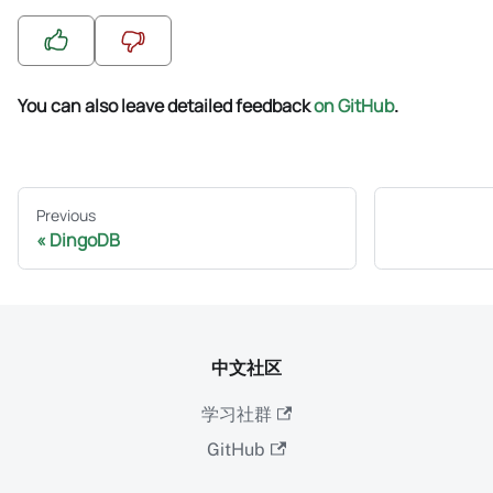
You can also leave detailed feedback
on GitHub
.
Previous
DingoDB
中文社区
学习社群
GitHub