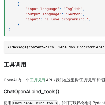
{
"input_language"
:
"English"
,
"output_language"
:
"German"
,
"input"
:
"I love programming."
,
}
)
AIMessage(content='Ich liebe das Programmieren
工具调用
OpenAI 有一个
工具调用
API（我们在这里将“工具调用”
ChatOpenAI.bind_tools()
使用
，我们可以轻松地将 Pydan
ChatOpenAI.bind_tools