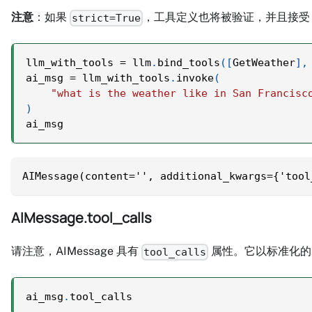
注意
：如果
，工具定义也将被验证，并且接受
strict=True
llm_with_tools 
=
 llm
.
bind_tools
(
[
GetWeather
]
,
ai_msg 
=
 llm_with_tools
.
invoke
(
"what is the weather like in San Francisc
)
ai_msg
AIMessage(content='', additional_kwargs={'tool
AIMessage.tool_calls
请注意，AIMessage 具有
属性。它以标准化的 
tool_calls
ai_msg
.
tool_calls