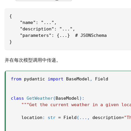
{
    "name": "...",
    "description": "...",
    "parameters": {...}  # JSONSchema
}
并在每次模型调用中传递。
from
 pydantic 
import
 BaseModel
,
 Field
class
GetWeather
(
BaseModel
)
:
"""Get the current weather in a given loc
    location
:
str
=
 Field
(
.
.
.
,
 description
=
"T