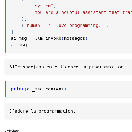
"system"
,
"You are a helpful assistant that tra
)
,
(
"human"
,
"I love programming."
)
,
]
ai_msg 
=
 llm
.
invoke
(
messages
)
ai_msg
AIMessage(content="J'adore la programmation.",
print
(
ai_msg
.
content
)
J'adore la programmation.