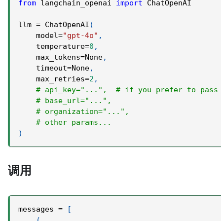
from
 langchain_openai 
import
 ChatOpenAI
llm 
=
 ChatOpenAI
(
    model
=
"gpt-4o"
,
    temperature
=
0
,
    max_tokens
=
None
,
    timeout
=
None
,
    max_retries
=
2
,
# api_key="...",  # if you prefer to pass
# base_url="...",
# organization="...",
# other params...
)
调用
messages 
=
[
(