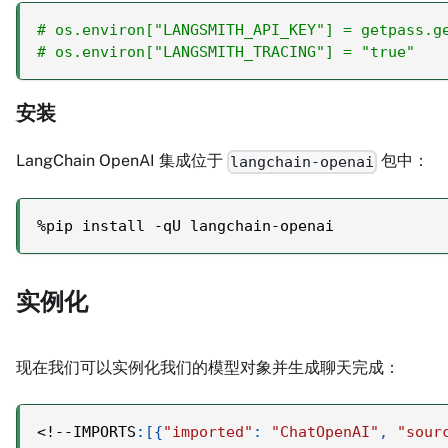
# os.environ["LANGSMITH_API_KEY"] = getpass.g
# os.environ["LANGSMITH_TRACING"] = "true"
安装
LangChain OpenAI 集成位于
包中：
langchain-openai
%
pip install 
-
qU langchain
-
openai
实例化
现在我们可以实例化我们的模型对象并生成聊天完成：
<
!
-
-
IMPORTS
:
[
{
"imported"
:
"ChatOpenAI"
,
"sour