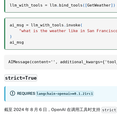
llm_with_tools 
=
 llm
.
bind_tools
(
[
GetWeather
]
)
ai_msg 
=
 llm_with_tools
.
invoke
(
"what is the weather like in San Francisc
)
ai_msg
AIMessage(content='', additional_kwargs={'tool
strict=True
REQUIRES
langchain-openai>=0.1.21rc1
截至 2024 年 8 月 6 日，OpenAI 在调用工具时支持
strict