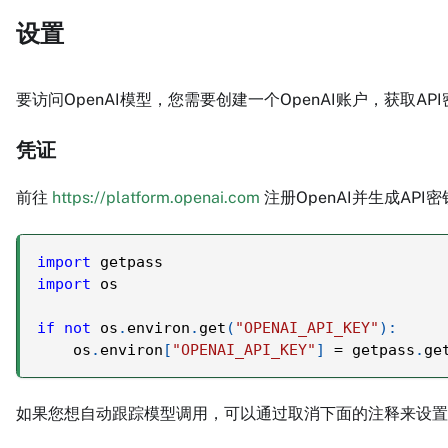
设置
要访问OpenAI模型，您需要创建一个OpenAI账户，获取AP
凭证
前往
https://platform.openai.com
注册OpenAI并生成API密
import
 getpass
import
 os
if
not
 os
.
environ
.
get
(
"OPENAI_API_KEY"
)
:
    os
.
environ
[
"OPENAI_API_KEY"
]
=
 getpass
.
ge
如果您想自动跟踪模型调用，可以通过取消下面的注释来设