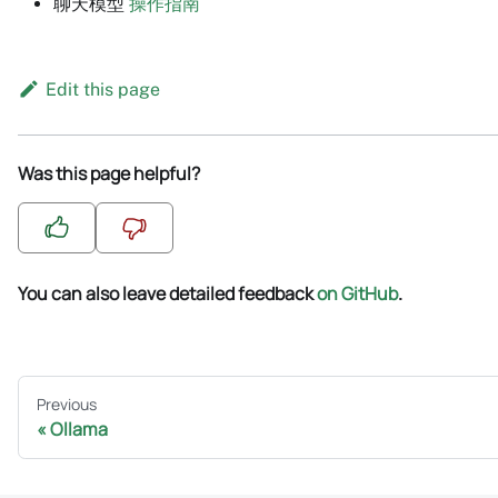
聊天模型
操作指南
Edit this page
Was this page helpful?
You can also leave detailed feedback
on GitHub
.
Previous
Ollama