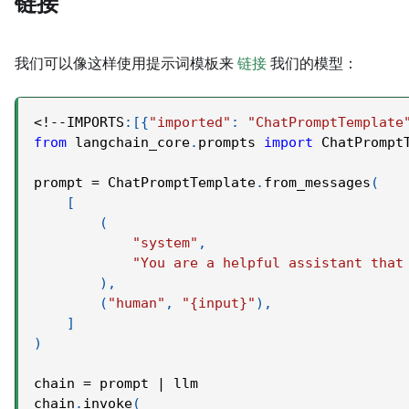
链接
我们可以像这样使用提示词模板来
链接
我们的模型：
<
!
-
-
IMPORTS
:
[
{
"imported"
:
"ChatPromptTemplate
from
 langchain_core
.
prompts 
import
 ChatPrompt
prompt 
=
 ChatPromptTemplate
.
from_messages
(
[
(
"system"
,
"You are a helpful assistant that
)
,
(
"human"
,
"{input}"
)
,
]
)
chain 
=
 prompt 
|
 llm
chain
.
invoke
(