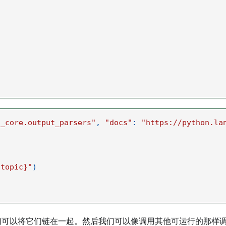
n_core.output_parsers"
,
"docs"
:
"https://python.la
{topic}"
)
们可以将它们链在一起。然后我们可以像调用其他可运行的那样