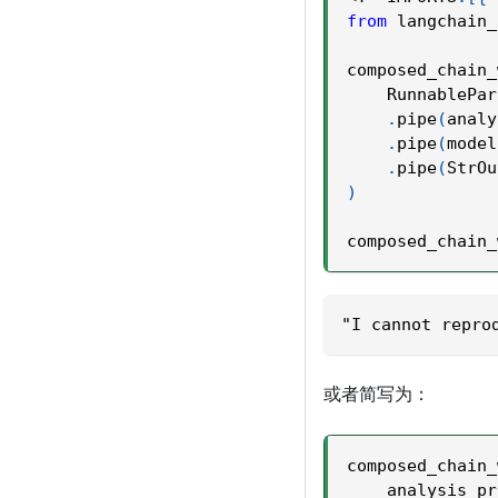
from
 langchain_
composed_chain_
    RunnablePar
.
pipe
(
analy
.
pipe
(
model
.
pipe
(
StrOu
)
composed_chain_
"I cannot repro
或者简写为：
composed_chain_
    analysis_pr