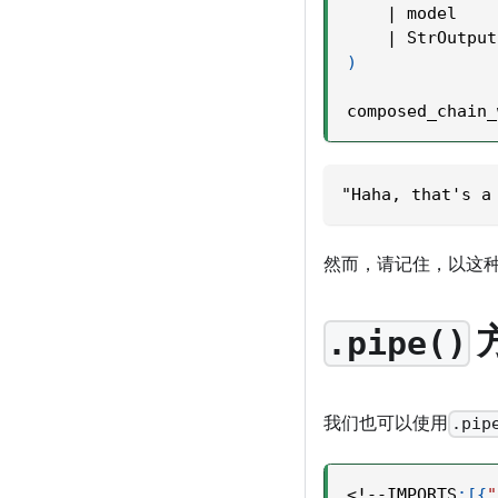
|
 model
|
 StrOutput
)
composed_chain_
"Haha, that's a
然而，请记住，以这
.pipe()
我们也可以使用
.pip
<
!
-
-
IMPORTS
:
[
{
"