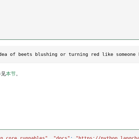
dea of beets blushing or turning red like someone 
参见
本节
。
in_core.runnables"
,
"docs"
:
"https://python.langch