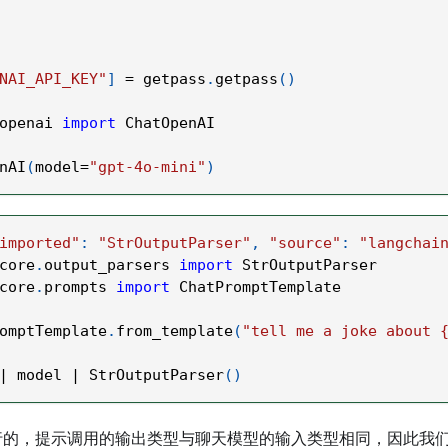
NAI_API_KEY"
]
=
 getpass
.
getpass
(
)
openai 
import
 ChatOpenAI
nAI
(
model
=
"gpt-4o-mini"
)
imported"
:
"StrOutputParser"
,
"source"
:
"langchai
core
.
output_parsers 
import
 StrOutputParser
core
.
prompts 
import
 ChatPromptTemplate
omptTemplate
.
from_template
(
"tell me a joke about 
|
 model 
|
 StrOutputParser
(
)
行的，提示调用的输出类型与聊天模型的输入类型相同，因此我