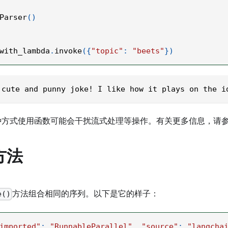
Parser
(
)
with_lambda
.
invoke
(
{
"topic"
:
"beets"
}
)
 cute and punny joke! I like how it plays on the i
种方式使用函数可能会干扰流式处理等操作。有关更多信息，请
方法
方法组合相同的序列。以下是它的样子：
e()
imported"
:
"RunnableParallel"
,
"source"
:
"langcha