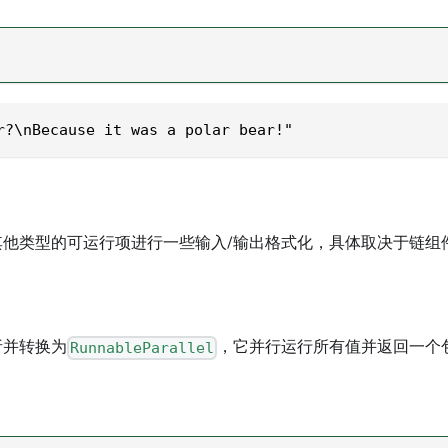
r?\nBecause it was a polar bear!"
他类型的可运行项进行一些输入/输出格式化，具体取决于链组
析并转换为
，它并行运行所有值并返回一个
RunnableParallel