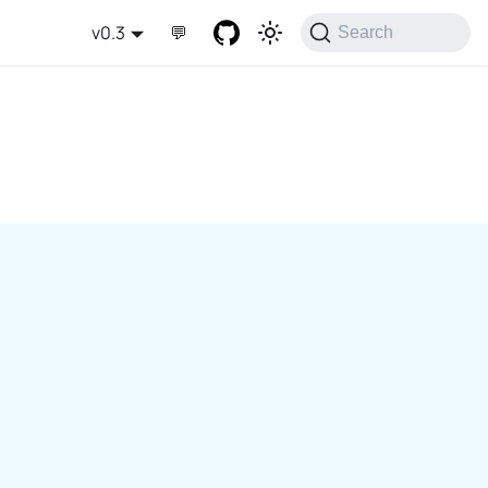
v0.3
💬
Search