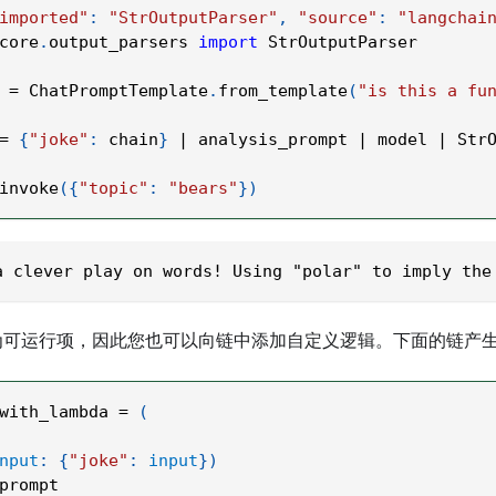
imported"
:
"StrOutputParser"
,
"source"
:
"langchai
core
.
output_parsers 
import
 StrOutputParser
 
=
 ChatPromptTemplate
.
from_template
(
"is this a fu
=
{
"joke"
:
 chain
}
|
 analysis_prompt 
|
 model 
|
 Str
invoke
(
{
"topic"
:
"bears"
}
)
a clever play on words! Using "polar" to imply the
为可运行项，因此您也可以向链中添加自定义逻辑。下面的链产
with_lambda 
=
(
nput
:
{
"joke"
:
input
}
)
prompt