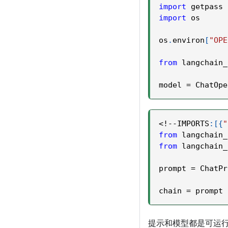
import
 getpass
import
 os
os
.
environ
[
"OPE
from
 langchain_
model 
=
 ChatOpe
<
!
-
-
IMPORTS
:
[
{
"
from
 langchain_
from
 langchain_
prompt 
=
 ChatPr
chain 
=
 prompt 
提示和模型都是可运