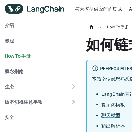
与大模型供应商的集成
介绍
How To 手册
如何链
教程
How To 手册
PREREQUISITES
概念指南
本指南假设您熟悉
生态
LangChain表
版本切换注意事项
提示词模板
聊天模型
安全
输出解析器