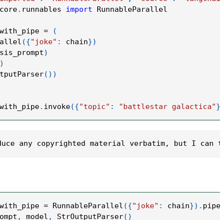
core
.
runnables 
import
 RunnableParallel
with_pipe 
=
(
allel
(
{
"joke"
:
 chain
}
)
sis_prompt
)
)
tputParser
(
)
)
with_pipe
.
invoke
(
{
"topic"
:
"battlestar galactica"
duce any copyrighted material verbatim, but I can 
with_pipe 
=
 RunnableParallel
(
{
"joke"
:
 chain
}
)
.
pip
ompt
,
 model
,
 StrOutputParser
(
)