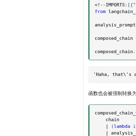
<
!
-
-
IMPORTS
:
[
{
"
from
 langchain_
analysis_prompt
composed_chain 
composed_chain
.
'Haha, that\'s 
函数也会被强制转换
composed_chain_
    chain
|
(
lambda
i
|
 analysis_