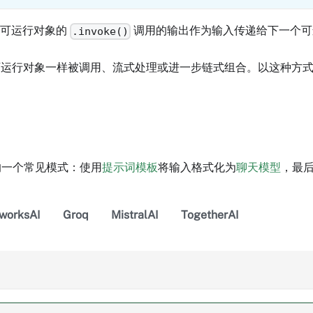
个可运行对象的
调用的输出作为输入传递给下一个可
.invoke()
运行对象一样被调用、流式处理或进一步链式组合。以这种方式
的一个常见模式：使用
提示词模板
将输入格式化为
聊天模型
，最
eworksAI
Groq
MistralAI
TogetherAI