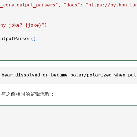
n_core.output_parsers"
,
"docs"
:
"https://python.la
nny joke? {joke}"
)
OutputParser
(
)
 bear dissolved or became polar/polarized when put
生与之前相同的逻辑流程：