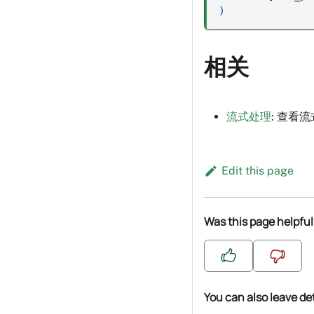
)
相关
流式处理
: 查看
Edit this page
Was this page helpful
You can also leave de