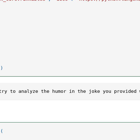
}
)
try to analyze the humor in the joke you provided 
e
(