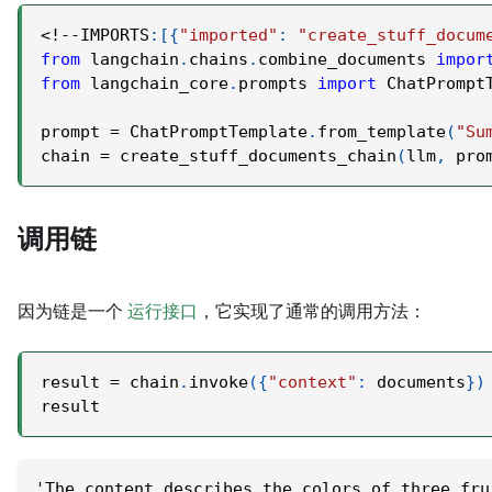
<
!
-
-
IMPORTS
:
[
{
"imported"
:
"create_stuff_docum
from
 langchain
.
chains
.
combine_documents 
impor
from
 langchain_core
.
prompts 
import
 ChatPrompt
prompt 
=
 ChatPromptTemplate
.
from_template
(
"Su
chain 
=
 create_stuff_documents_chain
(
llm
,
 pro
调用链
因为链是一个
运行接口
，它实现了通常的调用方法：
result 
=
 chain
.
invoke
(
{
"context"
:
 documents
}
)
result
'The content describes the colors of three fru