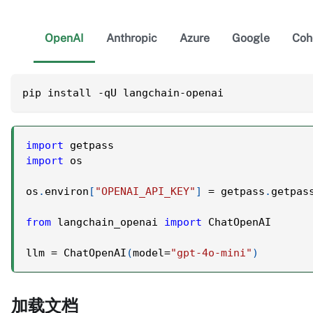
OpenAI
Anthropic
Azure
Google
Coh
pip install -qU langchain-openai
import
 getpass
import
 os
os
.
environ
[
"OPENAI_API_KEY"
]
=
 getpass
.
getpas
from
 langchain_openai 
import
 ChatOpenAI
llm 
=
 ChatOpenAI
(
model
=
"gpt-4o-mini"
)
加载文档