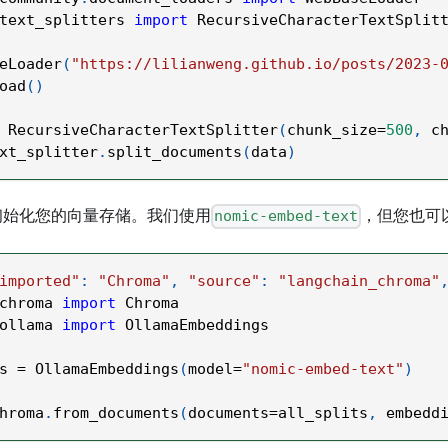
text_splitters 
import
 RecursiveCharacterTextSplit
eLoader
(
"https://lilianweng.github.io/posts/2023-
oad
(
)
 RecursiveCharacterTextSplitter
(
chunk_size
=
500
,
 c
xt_splitter
.
split_documents
(
data
)
初始化您的向量存储。我们使用
，但您也可
nomic-embed-text
imported"
:
"Chroma"
,
"source"
:
"langchain_chroma"
chroma 
import
 Chroma
ollama 
import
 OllamaEmbeddings
s 
=
 OllamaEmbeddings
(
model
=
"nomic-embed-text"
)
hroma
.
from_documents
(
documents
=
all_splits
,
 embedd