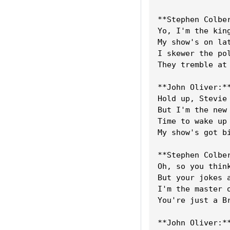
**Stephen Colbe
Yo, I'm the kin
My show's on la
I skewer the po
They tremble at
**John Oliver:*
Hold up, Stevie
But I'm the new
Time to wake up
My show's got b
**Stephen Colbe
Oh, so you thin
But your jokes 
I'm the master 
You're just a B
**John Oliver:*