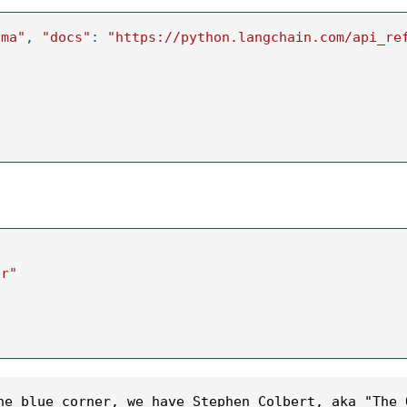
ama"
,
"docs"
:
"https://python.langchain.com/api_re
er"
he blue corner, we have Stephen Colbert, aka "The 