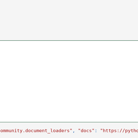
community.document_loaders"
,
"docs"
:
"https://pyth