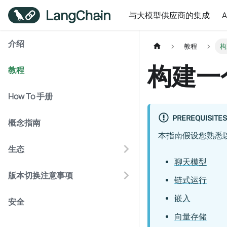
与大模型供应商的集成
介绍
教程
构
构建一
教程
How To 手册
PREREQUISITES
概念指南
本指南假设您熟悉
生态
聊天模型
版本切换注意事项
链式运行
嵌入
安全
向量存储