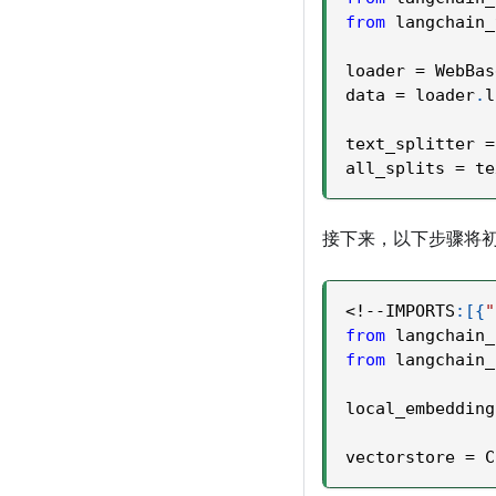
from
 langchain_
loader 
=
 WebBas
data 
=
 loader
.
l
text_splitter 
=
all_splits 
=
 te
接下来，以下步骤将
<
!
-
-
IMPORTS
:
[
{
"
from
 langchain_
from
 langchain_
local_embedding
vectorstore 
=
 C