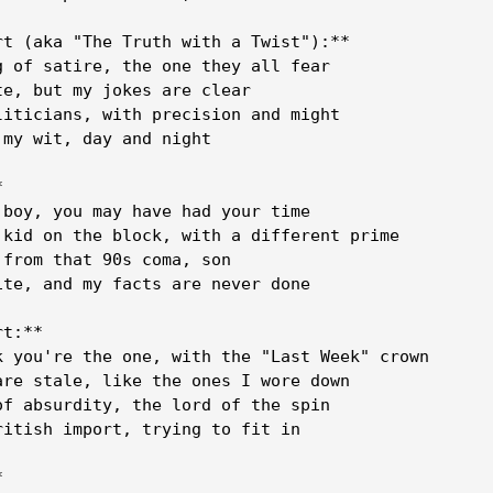
rt (aka "The Truth with a Twist"):**
g of satire, the one they all fear
te, but my jokes are clear
liticians, with precision and might
 my wit, day and night
*
 boy, you may have had your time
 kid on the block, with a different prime
 from that 90s coma, son
ite, and my facts are never done
rt:**
k you're the one, with the "Last Week" crown
are stale, like the ones I wore down
of absurdity, the lord of the spin
ritish import, trying to fit in
*