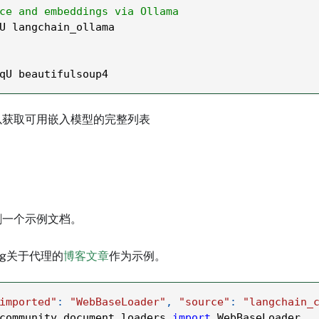
ce and embeddings via Ollama
U langchain_ollama
qU beautifulsoup4
以获取可用嵌入模型的完整列表
割一个示例文档。
eng关于代理的
博客文章
作为示例。
imported"
:
"WebBaseLoader"
,
"source"
:
"langchain_
community
.
document_loaders 
import
 WebBaseLoader