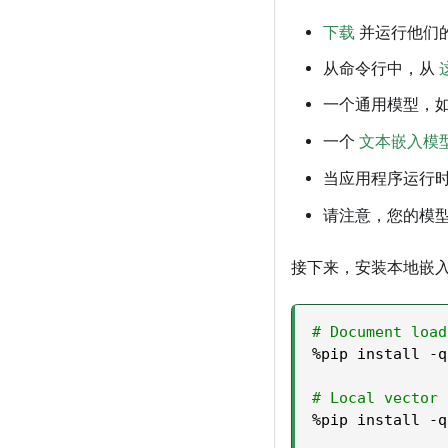
下载
并运行他们
从命令行中，从
一个通用模型，
一个
文本嵌入模
当应用程序运行
请注意，您的模
接下来，安装本地嵌
# Document load
%
pip install 
-
q
# Local vector 
%
pip install 
-
q