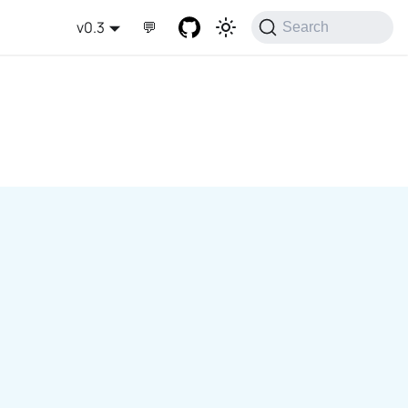
v0.3
💬
Search