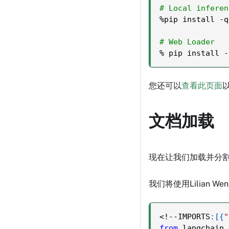
# Local inferen
%
pip install 
-
q
# Web Loader
%
 pip install 
-
您还可以
查看此页面
文档加载
现在让我们加载并分
我们将使用Lilian W
<
!
-
-
IMPORTS
:
[
{
"
from
 langchain_