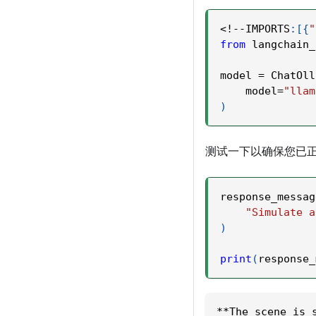
<
!
-
-
IMPORTS
:
[
{
"
from
 langchain_
model 
=
 ChatOll
    model
=
"llam
)
测试一下以确保您已
response_messag
"Simulate a
)
print
(
response_
**The scene is 