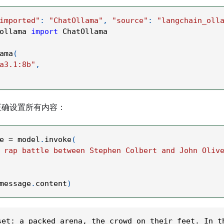
imported"
:
"ChatOllama"
,
"source"
:
"langchain_oll
ollama 
import
 ChatOllama
ama
(
a3.1:8b"
,
正确设置所有内容：
e 
=
 model
.
invoke
(
 rap battle between Stephen Colbert and John Oliv
message
.
content
)
set: a packed arena, the crowd on their feet. In t