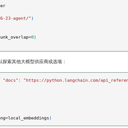
ter
06-23-agent/"
)
hunk_overlap
=
0
)
以探索其他大模型供应商或选项：
,
"docs"
:
"https://python.langchain.com/api_refere
ing
=
local_embeddings
)